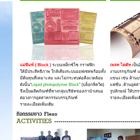
แม่พิมพ์ ( Block )
ระบบเฟล็กซ์โซ กราฟฟิก
เพลท ไดคัท
เป็น
ให้มีประสิทธิภาพ ใกล้เคียงระบบออฟเซทพร้อมทั้ง
งานบรรจุภัณฑ์
มีต้นทุนที่เหมาะสม และไม่กระทบต่อสิ่งแวดล้อม
แขนง เช่น ด้านบ
ดังนั้น“
Liquid photopolymer Block
” (บล็อกลิควิด)
แฟชั่น ,ด้านอุตส
จึงเป็นผลิตภัณฑ์ที่ทางกลุ่มบริษัทของเรานำเสนอ
รูปลักษณ์ ให้บรรจ
ต่อวงการอุตสาหกรรมบรรจุภัณฑ์
รายละเอียดเพิ่มเ
รายละเอียดเพิ่มเติม